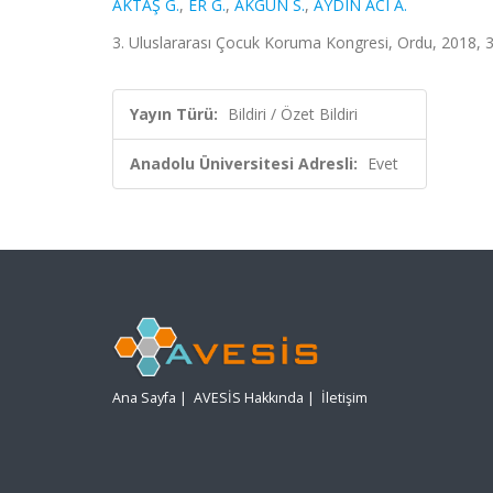
AKTAŞ G.
,
ER G.
,
AKGÜN S.
,
AYDIN ACI A.
3. Uluslararası Çocuk Koruma Kongresi, Ordu, 2018, 30
Yayın Türü:
Bildiri / Özet Bildiri
Anadolu Üniversitesi Adresli:
Evet
Ana Sayfa
|
AVESİS Hakkında
|
İletişim