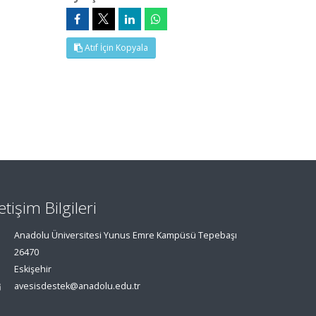
Atıf İçin Kopyala
letişim Bilgileri
Anadolu Üniversitesi Yunus Emre Kampüsü Tepebaşı
26470
Eskişehir
avesisdestek@anadolu.edu.tr