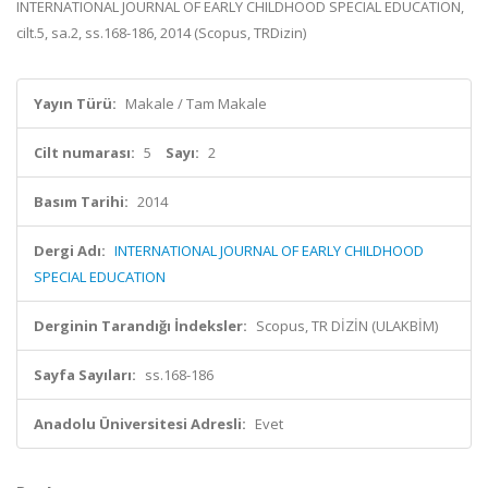
INTERNATIONAL JOURNAL OF EARLY CHILDHOOD SPECIAL EDUCATION,
cilt.5, sa.2, ss.168-186, 2014 (Scopus, TRDizin)
Yayın Türü:
Makale / Tam Makale
Cilt numarası:
5
Sayı:
2
Basım Tarihi:
2014
Dergi Adı:
INTERNATIONAL JOURNAL OF EARLY CHILDHOOD
SPECIAL EDUCATION
Derginin Tarandığı İndeksler:
Scopus, TR DİZİN (ULAKBİM)
Sayfa Sayıları:
ss.168-186
Anadolu Üniversitesi Adresli:
Evet