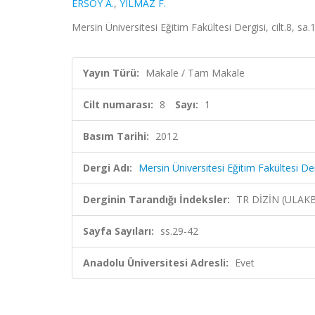
ERSOY A.
,
YILMAZ F.
Mersin Üniversitesi Eğitim Fakültesi Dergisi, cilt.8, sa
Yayın Türü:
Makale / Tam Makale
Cilt numarası:
8
Sayı:
1
Basım Tarihi:
2012
Dergi Adı:
Mersin Üniversitesi Eğitim Fakültesi Der
Derginin Tarandığı İndeksler:
TR DİZİN (ULAK
Sayfa Sayıları:
ss.29-42
Anadolu Üniversitesi Adresli:
Evet