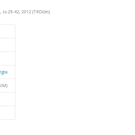
.1, ss.29-42, 2012 (TRDizin)
gisi
BİM)