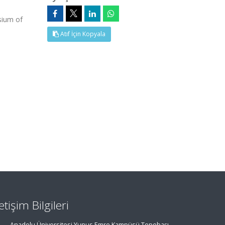
sium of
Atıf İçin Kopyala
letişim Bilgileri
Anadolu Üniversitesi Yunus Emre Kampüsü Tepebaşı