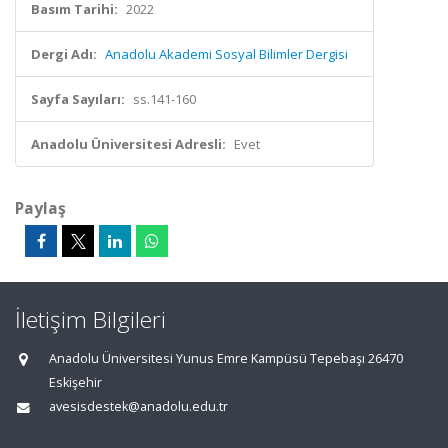
Basım Tarihi:
2022
Dergi Adı:
Anadolu Akademi Sosyal Bilimler Dergisi
Sayfa Sayıları:
ss.141-160
Anadolu Üniversitesi Adresli:
Evet
Paylaş
İletişim Bilgileri
Anadolu Üniversitesi Yunus Emre Kampüsü Tepebaşı 26470
Eskişehir
avesisdestek@anadolu.edu.tr