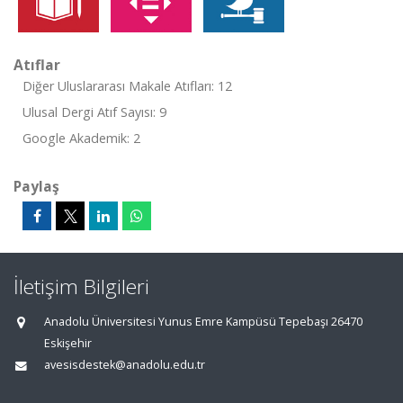
Atıflar
Diğer Uluslararası Makale Atıfları: 12
Ulusal Dergi Atıf Sayısı: 9
Google Akademik: 2
Paylaş
İletişim Bilgileri
Anadolu Üniversitesi Yunus Emre Kampüsü Tepebaşı 26470
Eskişehir
avesisdestek@anadolu.edu.tr