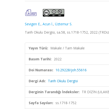
Sevigen E.
,
Acun İ.
,
Üztemur S.
Tarih Okulu Dergisi, sa.58, ss.1718-1752, 2022 (TRDi
Yayın Türü:
Makale / Tam Makale
Basım Tarihi:
2022
Doi Numarası:
10.29228/joh.55616
Dergi Adı:
Tarih Okulu Dergisi
Derginin Tarandığı İndeksler:
TR DİZİN (ULAK
Sayfa Sayıları:
ss.1718-1752