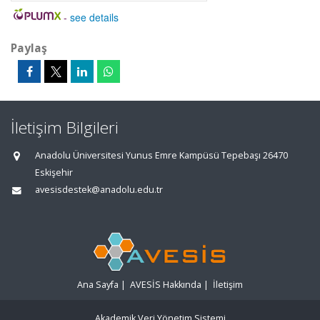
-
see details
Paylaş
İletişim Bilgileri
Anadolu Üniversitesi Yunus Emre Kampüsü Tepebaşı 26470
Eskişehir
avesisdestek@anadolu.edu.tr
Ana Sayfa
|
AVESİS Hakkında
|
İletişim
Akademik Veri Yönetim Sistemi