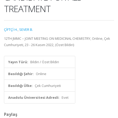
TREATMENT
ÇİFTÇİ H.
,
SEVER B.
12TH JMMC – JOINT MEETING ON MEDICINAL CHEMISTRY, Online, Çek
Cumhuriyeti, 23 - 26 Kasım 2022, (Özet Bildiri)
Yayın Türü:
Bildiri / Özet Bildiri
Basıldığı Şehir:
Online
Basıldığı Ülke:
Çek Cumhuriyeti
Anadolu Üniversitesi Adresli:
Evet
Paylaş