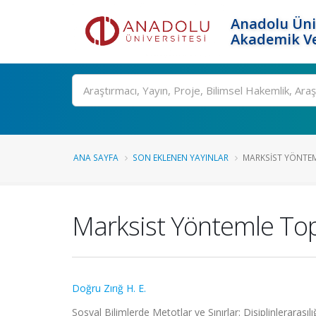
Anadolu Üni
Akademik Ve
Ara
ANA SAYFA
SON EKLENEN YAYINLAR
MARKSIST YÖNTEM
Marksist Yöntemle Top
Doğru Zırığ H. E.
Sosyal Bilimlerde Metotlar ve Sınırlar: Disiplinlerarası