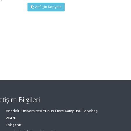
Atıf İçin Kopyala
letişim Bilgileri
Anadolu Üniversitesi Yunus Emre Kampüsü Tepebaşı
26470
Eskişehir