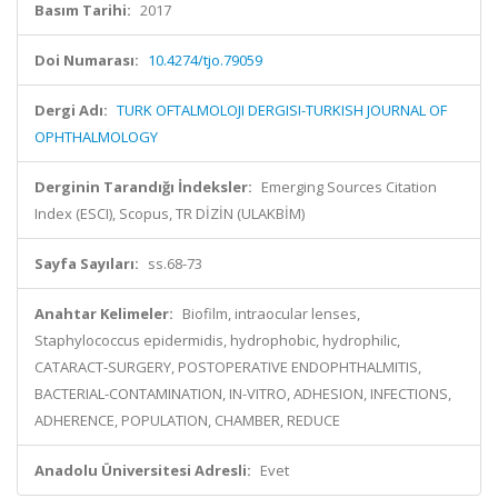
Basım Tarihi:
2017
Doi Numarası:
10.4274/tjo.79059
Dergi Adı:
TURK OFTALMOLOJI DERGISI-TURKISH JOURNAL OF
OPHTHALMOLOGY
Derginin Tarandığı İndeksler:
Emerging Sources Citation
Index (ESCI), Scopus, TR DİZİN (ULAKBİM)
Sayfa Sayıları:
ss.68-73
Anahtar Kelimeler:
Biofilm, intraocular lenses,
Staphylococcus epidermidis, hydrophobic, hydrophilic,
CATARACT-SURGERY, POSTOPERATIVE ENDOPHTHALMITIS,
BACTERIAL-CONTAMINATION, IN-VITRO, ADHESION, INFECTIONS,
ADHERENCE, POPULATION, CHAMBER, REDUCE
Anadolu Üniversitesi Adresli:
Evet