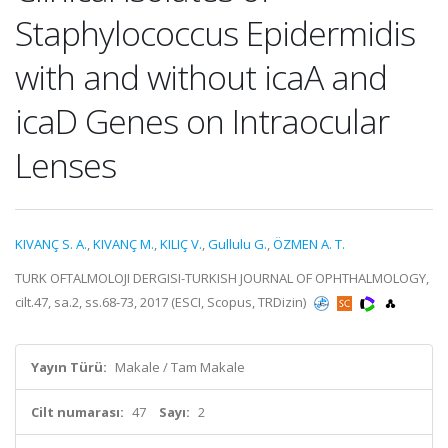
Staphylococcus Epidermidis
with and without icaA and
icaD Genes on Intraocular
Lenses
KIVANÇ S. A.
,
KIVANÇ M.
,
KILIÇ V.
,
Gullulu G.
,
ÖZMEN A. T.
TURK OFTALMOLOJI DERGISI-TURKISH JOURNAL OF OPHTHALMOLOGY,
cilt.47, sa.2, ss.68-73, 2017 (ESCI, Scopus, TRDizin)
Yayın Türü:
Makale / Tam Makale
Cilt numarası:
47
Sayı:
2