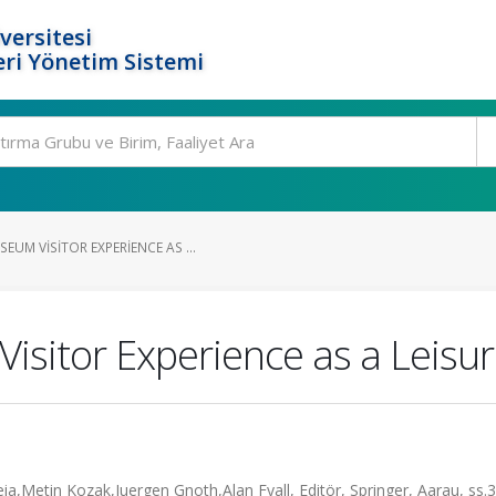
versitesi
ri Yönetim Sistemi
UM VISITOR EXPERIENCE AS ...
itor Experience as a Leisure
a,Metin Kozak,Juergen Gnoth,Alan Fyall, Editör, Springer, Aarau, ss.