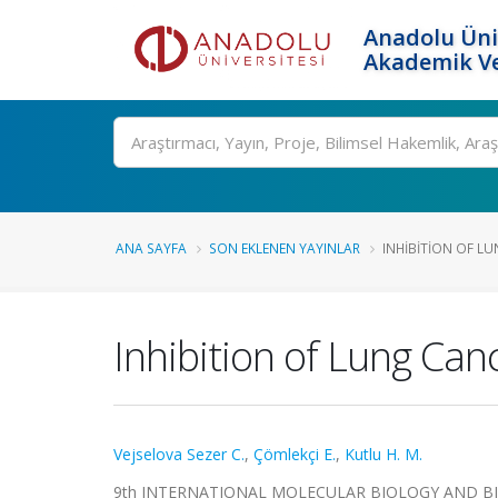
Anadolu Üni
Akademik Ve
Ara
ANA SAYFA
SON EKLENEN YAYINLAR
INHIBITION OF LU
Inhibition of Lung Canc
Vejselova Sezer C.
,
Çömlekçi E.
,
Kutlu H. M.
9th INTERNATIONAL MOLECULAR BIOLOGY AND BIOTE