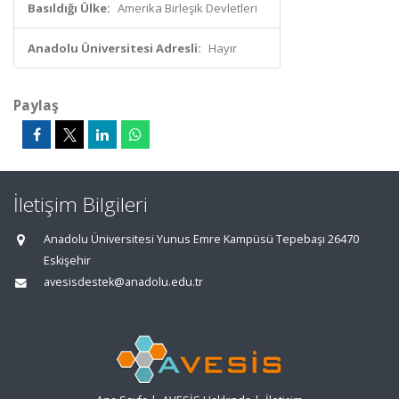
Basıldığı Ülke:
Amerika Birleşik Devletleri
Anadolu Üniversitesi Adresli:
Hayır
Paylaş
İletişim Bilgileri
Anadolu Üniversitesi Yunus Emre Kampüsü Tepebaşı 26470
Eskişehir
avesisdestek@anadolu.edu.tr