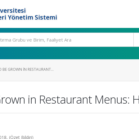
versitesi
ri Yönetim Sistemi
O BE GROWN IN RESTAURANT...
rown in Restaurant Menus: H
8, (Özet Bildiri)