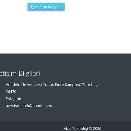
Atıf İçin Kopyala
letişim Bilgileri
Anadolu Üniversitesi Yunus Emre Kampüsü Tepebaşı
26470
Eskişehir
avesisdestek@anadolu.edu.tr
Abis Teknoloji
© 2026