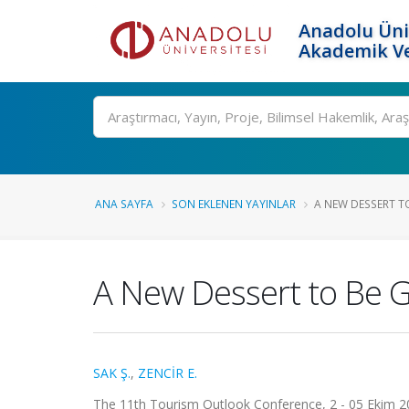
Anadolu Üni
Akademik Ve
Ara
ANA SAYFA
SON EKLENEN YAYINLAR
A NEW DESSERT T
A New Dessert to Be G
SAK Ş.
,
ZENCİR E.
The 11th Tourism Outlook Conference, 2 - 05 Ekim 201