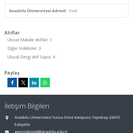
Anadolu Üniversitesi Adresli:
Evet
Atıflar
Ulusal Makale Atıfları: 1
Diğer İndeksler: 3
Ulusal Dergi Atıf Sayısı: 4
Paylaş
İletişim Bilgileri
Anadolu Üniversitesi Yunus Emre Kampüsü Tepebaşı 26470
Eskişehir
avesisdestek@anadolu.edu.tr