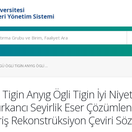
versitesi
ri Yönetim Sistemi
Ü ÖGLI TIGIN ANYIG ÖGLI ...
Tigin Anyıg Ögli Tigin İyi Niy
rkancı Seyirlik Eser Çözümleni
riş Rekonstrüksiyon Çeviri Söz