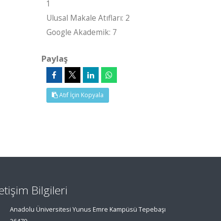
1
Ulusal Makale Atıfları: 2
Google Akademik: 7
Paylaş
Atıf İçin Kopyala
letişim Bilgileri
Anadolu Üniversitesi Yunus Emre Kampüsü Tepebaşı