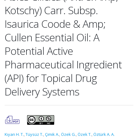
Kotschy) Carr. Subsp.
Isaurica Coode & Amp;
Cullen Essential Oil: A
Potential Active
Pharmaceutical Ingredient
(API) for Topical Drug
Delivery Systems
Kıyan H. T.
,
Tüysüz T.
,
Çimik A.
,
Özek G.
,
Özek T.
,
Öztürk A. A.