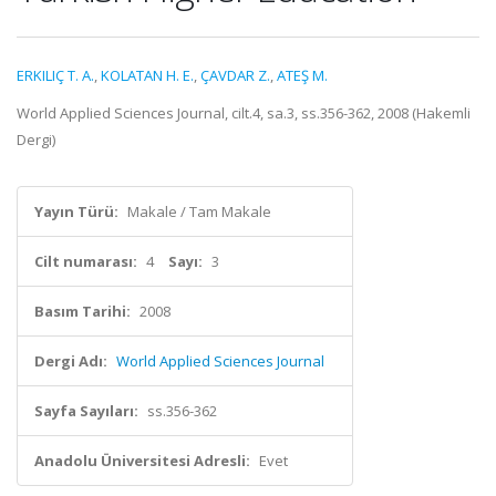
ERKILIÇ T. A.
,
KOLATAN H. E.
,
ÇAVDAR Z.
,
ATEŞ M.
World Applied Sciences Journal, cilt.4, sa.3, ss.356-362, 2008 (Hakemli
Dergi)
Yayın Türü:
Makale / Tam Makale
Cilt numarası:
4
Sayı:
3
Basım Tarihi:
2008
Dergi Adı:
World Applied Sciences Journal
Sayfa Sayıları:
ss.356-362
Anadolu Üniversitesi Adresli:
Evet