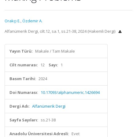
Orakçı E.
,
Özdemir A.
Alfanümerik Dergi, cilt.12, sa.1, ss.21-38, 2024 (Hakemli Dergi)
Yayın Türü:
Makale / Tam Makale
Cilt numarası:
12
Sayı:
1
Basım Tarihi:
2024
Doi Numarası:
10.17093/alphanumeric.1426694
Dergi Adı:
Alfanümerik Dergi
Sayfa Sayıları:
ss.21-38
Anadolu Üniversitesi Adresli:
Evet