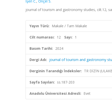
İşeri C.
,
Önçel S.
journal of tourism and gastronomy studies, cilt.12, sa
Yayın Türü:
Makale / Tam Makale
Cilt numarası:
12
Sayı:
1
Basım Tarihi:
2024
Dergi Adı:
journal of tourism and gastronomy stu
Derginin Tarandığı İndeksler:
TR DİZİN (ULAK
Sayfa Sayıları:
ss.187-203
Anadolu Üniversitesi Adresli:
Evet