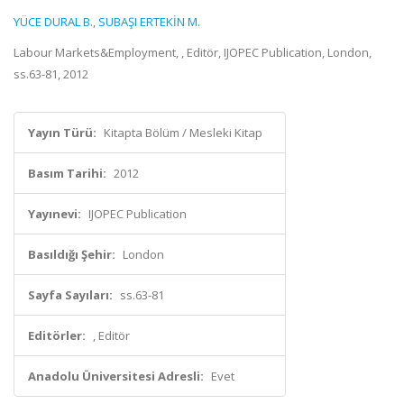
YÜCE DURAL B.
,
SUBAŞI ERTEKİN M.
Labour Markets&Employment, , Editör, IJOPEC Publication, London,
ss.63-81, 2012
Yayın Türü:
Kitapta Bölüm / Mesleki Kitap
Basım Tarihi:
2012
Yayınevi:
IJOPEC Publication
Basıldığı Şehir:
London
Sayfa Sayıları:
ss.63-81
Editörler:
, Editör
Anadolu Üniversitesi Adresli:
Evet