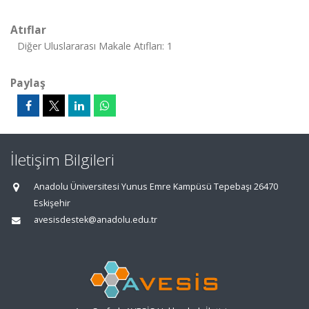
Atıflar
Diğer Uluslararası Makale Atıfları: 1
Paylaş
İletişim Bilgileri
Anadolu Üniversitesi Yunus Emre Kampüsü Tepebaşı 26470
Eskişehir
avesisdestek@anadolu.edu.tr