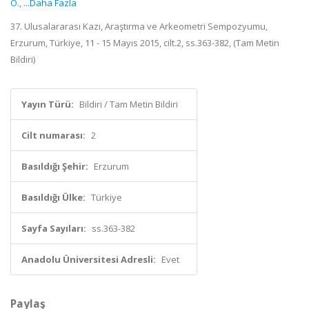
O.
,
...Daha Fazla
37. Ulusalararası Kazı, Araştırma ve Arkeometri Sempozyumu,
Erzurum, Türkiye, 11 - 15 Mayıs 2015, cilt.2, ss.363-382, (Tam Metin
Bildiri)
Yayın Türü:
Bildiri / Tam Metin Bildiri
Cilt numarası:
2
Basıldığı Şehir:
Erzurum
Basıldığı Ülke:
Türkiye
Sayfa Sayıları:
ss.363-382
Anadolu Üniversitesi Adresli:
Evet
Paylaş