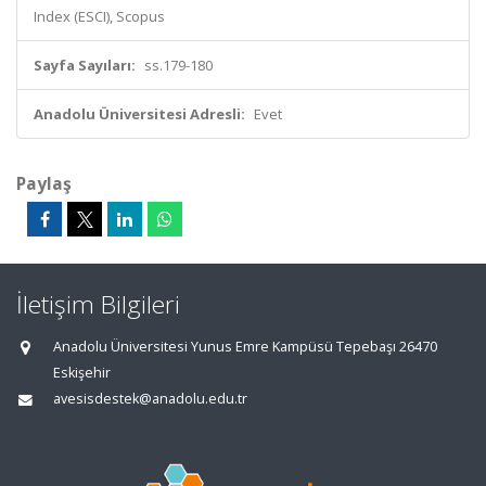
Index (ESCI), Scopus
Sayfa Sayıları:
ss.179-180
Anadolu Üniversitesi Adresli:
Evet
Paylaş
İletişim Bilgileri
Anadolu Üniversitesi Yunus Emre Kampüsü Tepebaşı 26470
Eskişehir
avesisdestek@anadolu.edu.tr