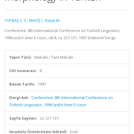
TOPBAŞ S. S.
,
MAVİŞ İ.
,
Başal M.
Conference: 8th International Conference on Turkish Linguistics,
1996 (ed) K.İmer E.Uzun, cilt.8, ss.127-137, 1997 (Hakemli Dergi)
Yayın Türü:
Makale / Tam Makale
Cilt numarası:
8
Basım Tarihi:
1997
Dergi Adı:
Conference: 8th International Conference on
Turkish Linguistics, 1996 (ed) K.İmer E.Uzun
Sayfa Sayıları:
ss.127-137
Anadolu Üniversitesi Adresli:
Evet