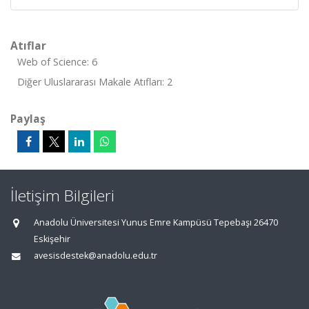
Atıflar
Web of Science: 6
Diğer Uluslararası Makale Atıfları: 2
Paylaş
İletişim Bilgileri
Anadolu Üniversitesi Yunus Emre Kampüsü Tepebaşı 26470
Eskişehir
avesisdestek@anadolu.edu.tr