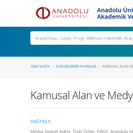
Anadolu Üni
Akademik Ve
Ara
ANA SAYFA
SON EKLENEN YAYINLAR
KAMUSAL ALAN V
Kamusal Alan ve Med
DAĞTAŞ E.
Medya Siyaset Kültür, Özer Ömer, Editör, Anasdolu Üni