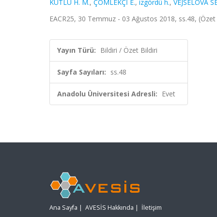
KUTLU H. M.
,
ÇÖMLEKÇİ E.
,
izgördü h.
,
VEJSELOVA SE
EACR25, 30 Temmuz - 03 Ağustos 2018, ss.48, (Özet B
Yayın Türü:
Bildiri / Özet Bildiri
Sayfa Sayıları:
ss.48
Anadolu Üniversitesi Adresli:
Evet
Ana Sayfa
|
AVESİS Hakkında
|
İletişim