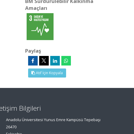
BM Sürdürülebilir Kalkınma
Amaçları
Paylaş
Atıf İçin Kopyala
letişim Bilgileri
Anadolu Üniversitesi Yunus Emre Kampüsü Tepebaşı
26470