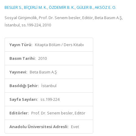
BESLER S.
,
BİÇERLİ M. K.
,
ÖZDEMİR B. K.
,
GÜLER B.
,
AKSÖZ E. O.
Sosyal Girişimcilik, Prof. Dr. Senem besler, Editör, Beta Basım A.Ş,
İstanbul, ss.199-224, 2010
Yayın Türü:
Kitapta Bölüm / Ders Kitabı
Basım Tarihi:
2010
Yayınevi:
Beta Basım A.Ş
Basıldığı Şehir:
İstanbul
Sayfa Sayıları:
ss.199-224
Editörler:
Prof. Dr. Senem besler, Editör
Anadolu Üniversitesi Adresli:
Evet