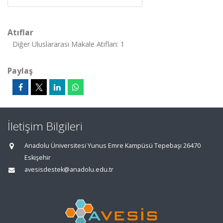
Atıflar
Diğer Uluslararası Makale Atıfları: 1
Paylaş
İletişim Bilgileri
Anadolu Üniversitesi Yunus Emre Kampüsü Tepebaşı 26470
Eskişehir
avesisdestek@anadolu.edu.tr