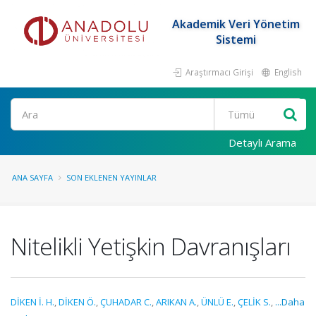
Akademik Veri Yönetim
Sistemi
Araştırmacı Girişi
English
Ara
Detaylı Arama
ANA SAYFA
SON EKLENEN YAYINLAR
Nitelikli Yetişkin Davranışları
DİKEN İ. H.
,
DİKEN Ö.
,
ÇUHADAR C.
,
ARIKAN A.
,
ÜNLÜ E.
,
ÇELİK S.
,
...Daha