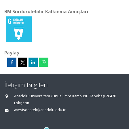
BM Sürdürülebilir Kalkınma Amaçları
Paylaş
İletişim Bilgileri
Anadolu Üniversitesi Yunus Emre Kampüsü Tepebaşı 26470
Eskişehir
avesisdestek@anadolu.edu.tr