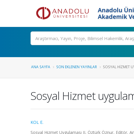
Anadolu Üni
Akademik Ve
Ara
ANA SAYFA
SON EKLENEN YAYINLAR
SOSYAL HIZMET U
Sosyal Hizmet uygulama
KOL E.
Sosyal Hizmet Uygulaması II, Öztürk Öznur, Editör, An