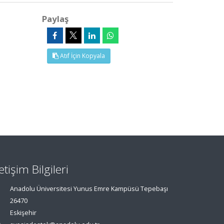
Paylaş
Atıf İçin Kopyala
letişim Bilgileri
Anadolu Üniversitesi Yunus Emre Kampüsü Tepebaşı
26470
Eskişehir