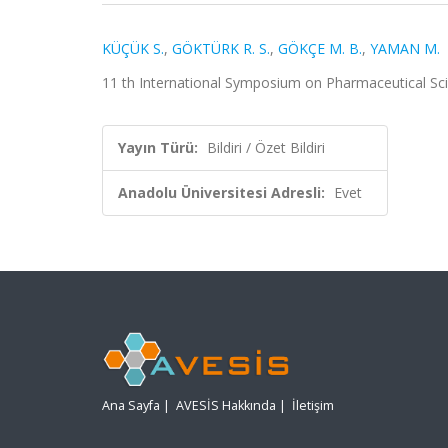
KÜÇÜK S.
,
GÖKTÜRK R. S.
,
GÖKÇE M. B.
,
YAMAN M.
11 th International Symposium on Pharmaceutical Scien
Yayın Türü:
Bildiri / Özet Bildiri
Anadolu Üniversitesi Adresli:
Evet
Ana Sayfa
|
AVESİS Hakkında
|
İletişim