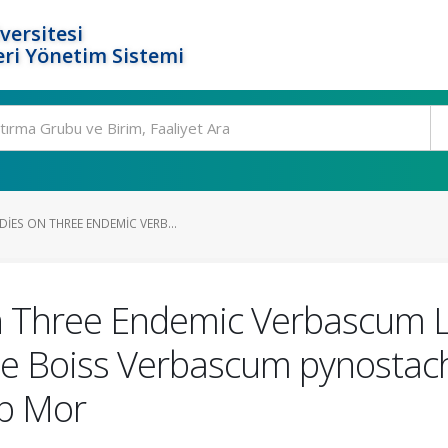
versitesi
ri Yönetim Sistemi
IES ON THREE ENDEMIC VERB...
n Three Endemic Verbascum L
e Boiss Verbascum pynostac
b Mor