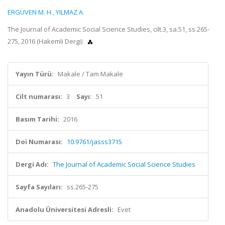
ERGÜVEN M. H.
,
YILMAZ A.
The Journal of Academic Social Science Studies, cilt.3, sa.51, ss.265-
275, 2016 (Hakemli Dergi)
Yayın Türü:
Makale / Tam Makale
Cilt numarası:
3
Sayı:
51
Basım Tarihi:
2016
Doi Numarası:
10.9761/jasss3715
Dergi Adı:
The Journal of Academic Social Science Studies
Sayfa Sayıları:
ss.265-275
Anadolu Üniversitesi Adresli:
Evet