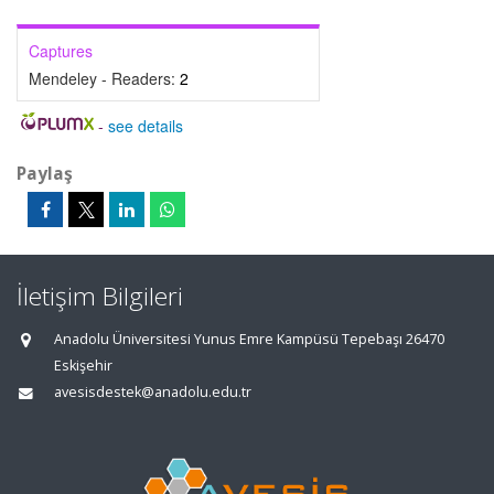
Captures
Mendeley - Readers:
2
-
see details
Paylaş
İletişim Bilgileri
Anadolu Üniversitesi Yunus Emre Kampüsü Tepebaşı 26470
Eskişehir
avesisdestek@anadolu.edu.tr