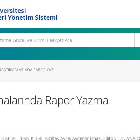
versitesi
ri Yönetim Sistemi
RAŞTIRMALARINDA RAPOR YAZ...
rmalarında Rapor Yazma
 VE TEKNİKLERİ, Kızıltaş Ayşe; Aydemir İshak, Editör, T.C. ANA