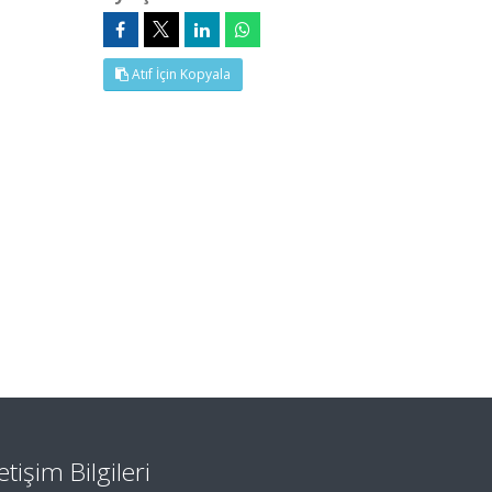
Atıf İçin Kopyala
letişim Bilgileri