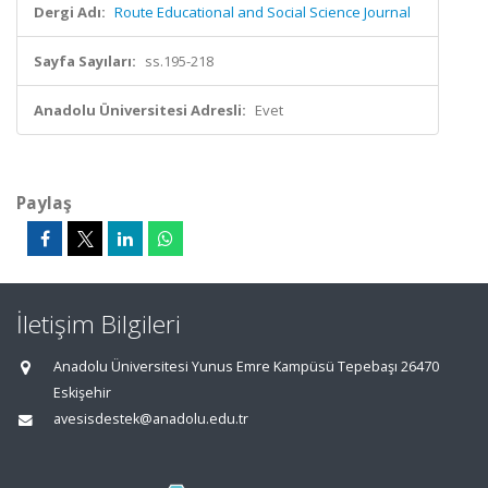
Dergi Adı:
Route Educational and Social Science Journal
Sayfa Sayıları:
ss.195-218
Anadolu Üniversitesi Adresli:
Evet
Paylaş
İletişim Bilgileri
Anadolu Üniversitesi Yunus Emre Kampüsü Tepebaşı 26470
Eskişehir
avesisdestek@anadolu.edu.tr