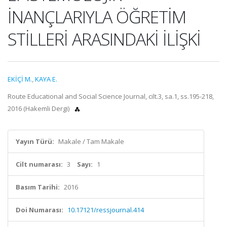
İNANÇLARIYLA ÖĞRETİM
STİLLERİ ARASINDAKİ İLİŞKİ
EKİÇİ M.
,
KAYA E.
Route Educational and Social Science Journal, cilt.3, sa.1, ss.195-218,
2016 (Hakemli Dergi)
Yayın Türü:
Makale / Tam Makale
Cilt numarası:
3
Sayı:
1
Basım Tarihi:
2016
Doi Numarası:
10.17121/ressjournal.414