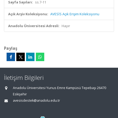
Sayfa Sayıları:
ss.7-11
Açık Arşiv Koleksiyonu:
AVESİS Açık Erişim Koleksiyonu
Anadolu Üniversitesi Adresli:
Hayır
Paylaş
İletişim Bilgileri
Anadolu Üniversitesi Yunus Emre Kampüsü Tepebaşı 26470
Eskişehir
avesisdestek@anadolu.edu.tr