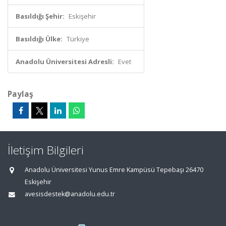
Basıldığı Şehir:
Eskişehir
Basıldığı Ülke:
Türkiye
Anadolu Üniversitesi Adresli:
Evet
Paylaş
İletişim Bilgileri
Anadolu Üniversitesi Yunus Emre Kampüsü Tepebaşı 26470
Eskişehir
avesisdestek@anadolu.edu.tr