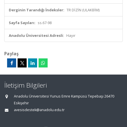
Derginin Tarandığı İndeksler:
TR DİZİN (ULAKBİM)
Sayfa Sayıları:
ss.67-98
Anadolu Üniversitesi Adresli:
Hayır
Paylaş
İletişim Bilgileri
Anadolu Üniversitesi Yunus Emre Kampüsü Tepebaşı 26470
Eskişehir
avesisdestek@anadolu.edu.tr