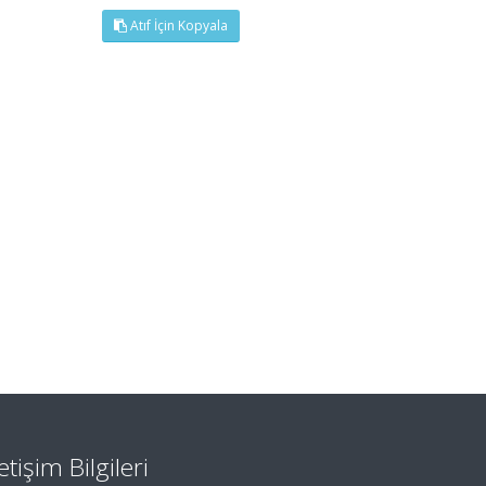
Atıf İçin Kopyala
letişim Bilgileri