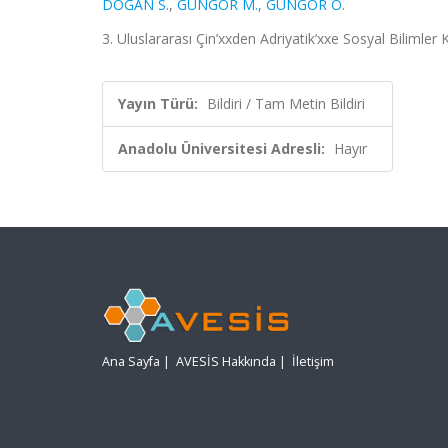
DOĞAN S.
,
GÜNGÖR M.
,
GÜNGÖR O.
3. Uluslararası Çin’xxden Adriyatik’xxe Sosyal Bilimler
Yayın Türü:
Bildiri / Tam Metin Bildiri
Anadolu Üniversitesi Adresli:
Hayır
Ana Sayfa
|
AVESİS Hakkında
|
İletişim