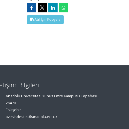
Atıf İçin Kopyala
letişim Bilgileri
Anadolu Üniversitesi Yunus Emre Kampüsü Tepebaşı
26470
Eskişehir
avesisdestek@anadolu.edu.tr