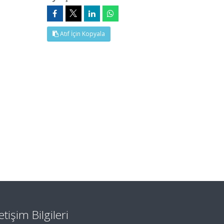
Atıf İçin Kopyala
letişim Bilgileri