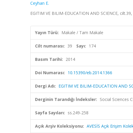
Ceyhan E.
EGITIM VE BILIM-EDUCATION AND SCIENCE, cilt.39, s
Yayın Türü:
Makale / Tam Makale
Cilt numarası:
39
Sayı:
174
Basım Tarihi:
2014
Doi Numarası:
10.15390/eb.2014.1366
Dergi Adı:
EGITIM VE BILIM-EDUCATION AND S
Derginin Tarandığı İndeksler:
Social Sciences 
Sayfa Sayıları:
ss.249-258
Açık Arşiv Koleksiyonu:
AVESİS Açık Erişim Kole