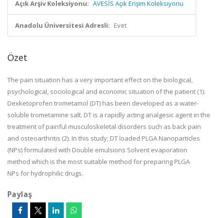
Açık Arşiv Koleksiyonu:
AVESİS Açık Erişim Koleksiyonu
Anadolu Üniversitesi Adresli:
Evet
Özet
The pain situation has a very important effect on the biological,
psychological, sociological and economic
situation of the patient (1).
Dexketoprofen trometamol (DT) has been developed as a water-
soluble
trometamine salt. DT is a rapidly acting analgesic agent in the
treatment of painful musculoskeletal disorders
such as back pain
and osteoarthritis (2). In this study; DT loaded PLGA Nanoparticles
(NPs) formulated with
Double emulsions Solvent evaporation
method which
is the most suitable method for preparing PLGA
NPs
for hydrophilic drugs.
Paylaş