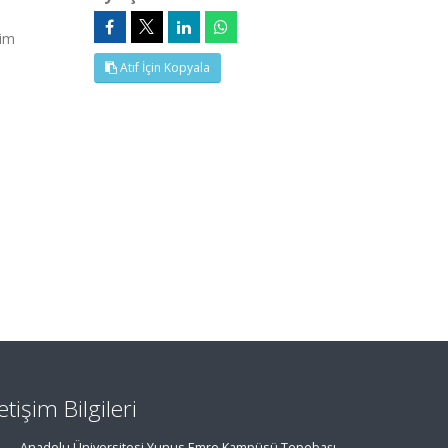
kim
Atıf İçin Kopyala
letişim Bilgileri
Anadolu Üniversitesi Yunus Emre Kampüsü Tepebaşı