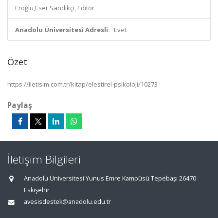
Eroğlu,Eser Sandıkçı, Editör
Anadolu Üniversitesi Adresli:
Evet
Özet
https://iletisim.com.tr/kitap/elestirel-psikoloji/10273
Paylaş
İletişim Bilgileri
Anadolu Üniversitesi Yunus Emre Kampüsü Tepebaşı 26470
Eskişehir
avesisdestek@anadolu.edu.tr