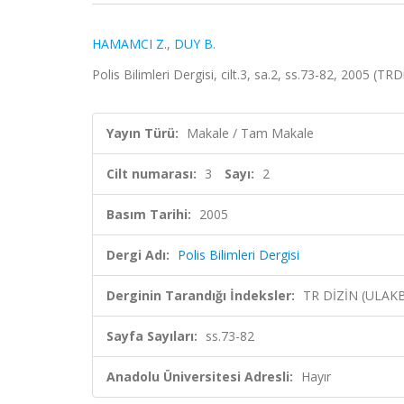
HAMAMCI Z.
,
DUY B.
Polis Bilimleri Dergisi, cilt.3, sa.2, ss.73-82, 2005 (TRD
Yayın Türü:
Makale / Tam Makale
Cilt numarası:
3
Sayı:
2
Basım Tarihi:
2005
Dergi Adı:
Polis Bilimleri Dergisi
Derginin Tarandığı İndeksler:
TR DİZİN (ULAK
Sayfa Sayıları:
ss.73-82
Anadolu Üniversitesi Adresli:
Hayır